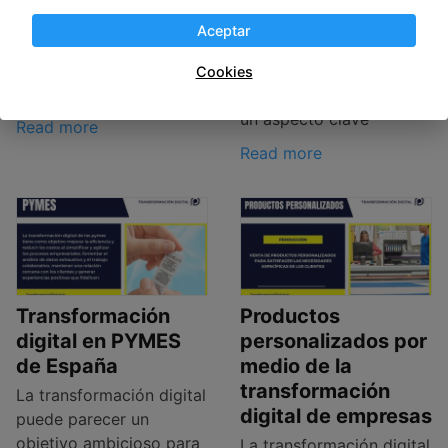
digital
tecnología han sido
Aceptar
líderes en la
La implementación de
transformación digital
herramientas de
Cookies
gracias
colaboración en línea es
un aspecto clave
Read more
Read more
Transformación
Productos
digital en PYMES
personalizados por
de España
medio de la
transformación
La transformación digital
digital de empresas
puede parecer un
objetivo ambicioso para
La transformación digital