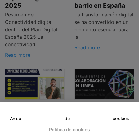
2025
barrio en España
Resumen de
La transformación digital
Conectividad digital
se ha convertido en un
dentro del Plan Digital
elemento esencial para
España 2025 La
la
conectividad
Read more
Read more
Empresas de
Implementación de
tecnología en
herramientas de
Aviso de cookies
transformación
colaboración en
digital
línea en procesos
Política de cookies
de transformación
Las empresas de